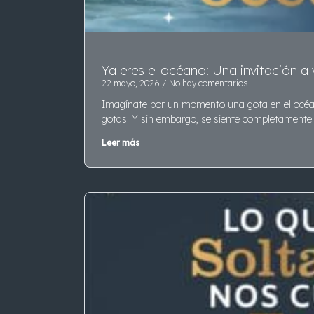
Ya eres el océano: Una invitación a v
22 mayo, 2026
No hay comentarios
Imagínate por un momento una gota en el océa
gotas. Y sin embargo, se siente completamente 
Leer más