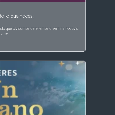
do lo que haces)
do que olvidamos detenernos a sentir si todavía
os se