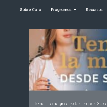
Ir
al
Sobre Cata
Programas
Recursos
contenido
P
P
á
á
g
g
i
i
i
n
n
a
a
Tenías la magia desde siempre. Solo