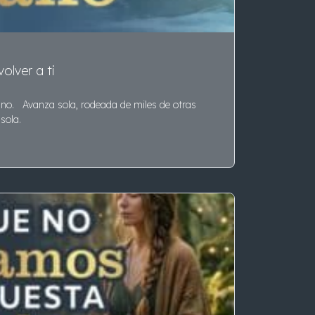
olver a ti
no. Avanza sola, rodeada de miles de otras
sola.