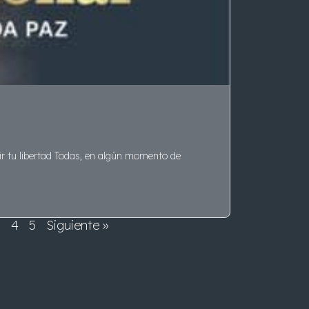
gir tu libertad Todas, en algún momento de
3
4
5
Siguiente »