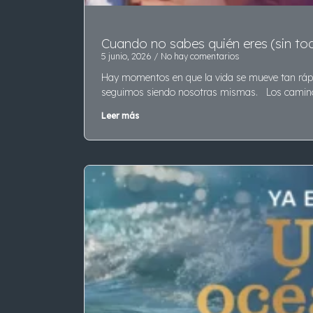
Cuando no sabes quién eres (sin to
5 junio, 2026
No hay comentarios
Hay momentos en que la vida se mueve tan rápi
seguimos siendo nosotras mismas. Los camin
Leer más