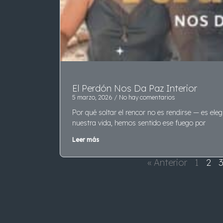
El Perdón Nos Da Paz Interior
5 marzo, 2026
No hay comentarios
Por qué soltar el rencor no es rendirse — es ele
nuestra vida, hemos sentido ese fuego por
Leer más
« Anterior
1
2