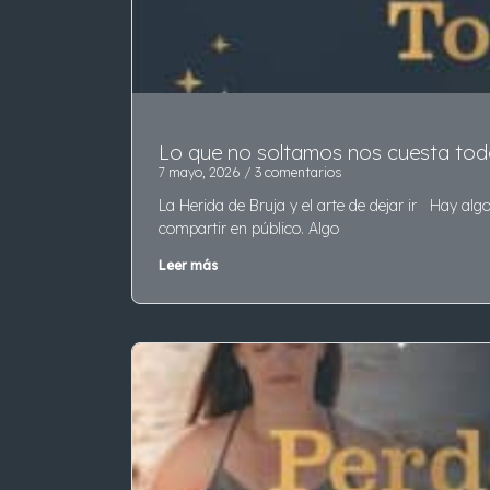
Lo que no soltamos nos cuesta to
7 mayo, 2026
3 comentarios
La Herida de Bruja y el arte de dejar ir Hay al
compartir en público. Algo
Leer más