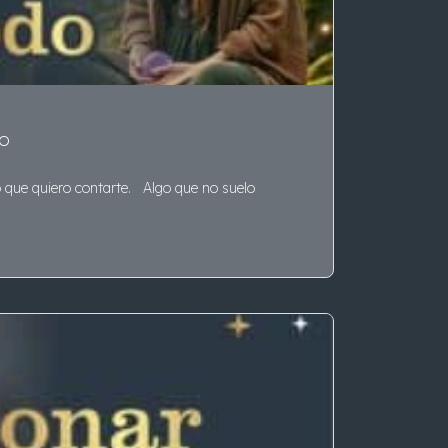
do
go que quiero contarte. Algo que no suelo