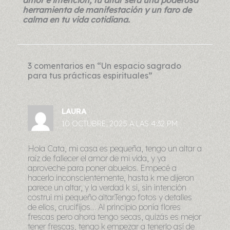
herramienta de manifestación y un faro de
calma en tu vida cotidiana.
3 comentarios en “Un espacio sagrado
para tus prácticas espirituales”
LAURA
10 OCTUBRE, 2025 A LAS 4:32 PM
Hola Cata, mi casa es pequeña, tengo un altar a
raíz de fallecer el amor de mi vida, y ya
aproveche para poner abuelos. Empecé a
hacerlo inconscientemente, hasta k me dijeron
parece un altar, y la verdad k si, sin intención
costrui mi pequeño altar.Tengo fotos y detalles
de ellos, crucifijos… Al principio ponía flores
frescas pero ahora tengo secas, quizás es mejor
tener frescas, tengo k empezar a tenerlo así de