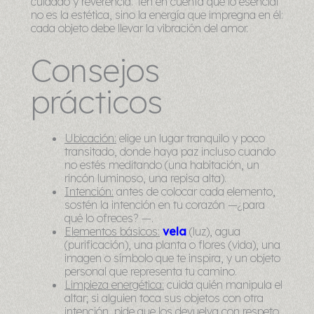
cuidado y reverencia. Ten en cuenta que lo esencial
no es la estética, sino la energía que impregna en él:
cada objeto debe llevar la vibración del amor.
Consejos
prácticos
Ubicación:
elige un lugar tranquilo y poco
transitado, donde haya paz incluso cuando
no estés meditando (una habitación, un
rincón luminoso, una repisa alta).
Intención:
antes de colocar cada elemento,
sostén la intención en tu corazón —¿para
qué lo ofreces? —.
Elementos básicos:
vela
(luz), agua
(purificación), una planta o flores (vida), una
imagen o símbolo que te inspira, y un objeto
personal que representa tu camino.
Limpieza energética:
cuida quién manipula el
altar; si alguien toca sus objetos con otra
intención, pide que los devuelva con respeto