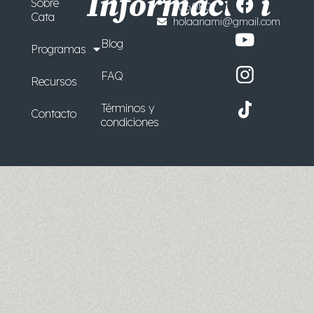
Información
Sobre
7060807
a
o
Cata
holaanami@gmail.com
c
u
Blog
e
t
Programas
b
u
FAQ
o
b
Recursos
o
e
Términos y
Contacto
k
condiciones