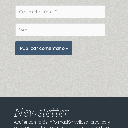
Correo
electrónico*
Web
Newsletter
Aquí encontrarás información valiosa, práctica y
sin spam—solo lo esencial para que pases de la