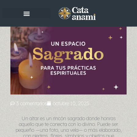
Ir
al
contenido
3 comentarios
octubre 10, 2025
Un altar es un rincón sagrado donde honras
aquello que te conecta con lo divino. Puede ser
pequeño —una foto, una vela— o más elaborado,
con piedras, flores, símbolos y objetos que