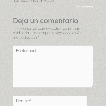
nos hacen inspirar y creer.
Responder
Deja un comentario
Tu dirección de correo electrónico no será
publicada.
Los campos obligatorios están
marcados con
*
Escribe
aquí...
Nombre*