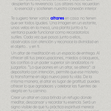
despiertan tu reverencia. Los altares nos recuerdan
lo esencial y sostienen nuestra conexión interior.
Te sugiero tener varios
altares
en casa: no tienen
que ser todos iguales. Una imagen en un estante,
unas velas en la mesa, una planta junto a tu
ventana puede funcionar como recordatorios
sutiles. Cada vez que pasas junto a ellos,
obsérvalos con atención y reconoce la divinidad en
el objeto… y en ti.
Un altar de meditación es un espacio de entrega. Al
ofrecer allí tus preocupaciones, miedos o bloqueos,
los confías a un poder superior sin analizarlos ni
juzgarlos. “Lo que pones en un altar, se altera”: al
depositarlo con intención, permite que ese misterio
lo transforme en algo nuevo para tu vida. De la
misma manera, el altar es lugar de gratitud: puedes
ofrecer lo que agradeces y celebrar las fuentes de
alegría en tu camino.
Crear un altar en casa brinda un refugio donde
meditar, descansar y recordar tu esencia. Será un
signo visible de que tu práctica espiritual merece