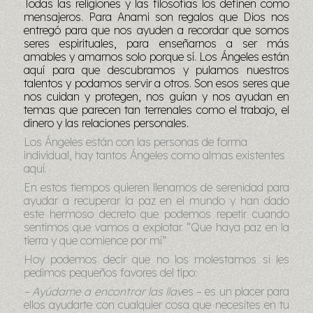
Todas las religiones y las filosofías los definen como
mensajeros. Para Anami son regalos que Dios nos
entregó para que nos ayuden a recordar que somos
seres espirituales, para enseñarnos a ser más
amables y amarnos solo porque sí. Los Ángeles están
aquí para que descubramos y pulamos nuestros
talentos y podamos servir a otros. Son esos seres que
nos cuidan y protegen, nos guían y nos ayudan en
temas que parecen tan terrenales como el trabajo, el
dinero y las relaciones personales.
Los Ángeles están con las personas de forma
individual, hay tantos Ángeles como almas existentes
aquí.
En estos tiempos quieren llenarnos de serenidad para
ayudar a recuperar la paz en el mundo y han dado
este hermoso decreto que podemos repetir cuando
sentimos que vamos a explotar. “Que haya paz en la
tierra y que comience por mí”
Hoy podemos decir que no los molestamos si les
pedimos pequeños favores del tipo:
– Ayúdame a encontrar las llav
es – es un placer para
ellos ayudarte con cualquier cosa que necesites en tu