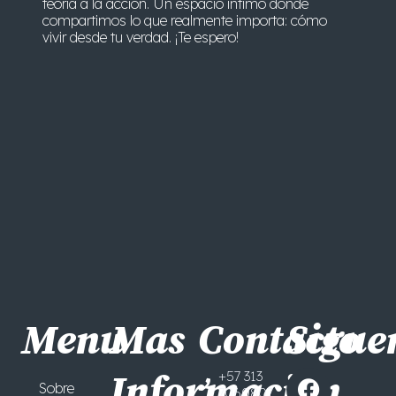
teoría a la acción. Un espacio íntimo donde
compartimos lo que realmente importa: cómo
vivir desde tu verdad. ¡Te espero!
Menu
Mas
Contacto
Sigue
F
Y
+57 313
Información
Sobre
7060807