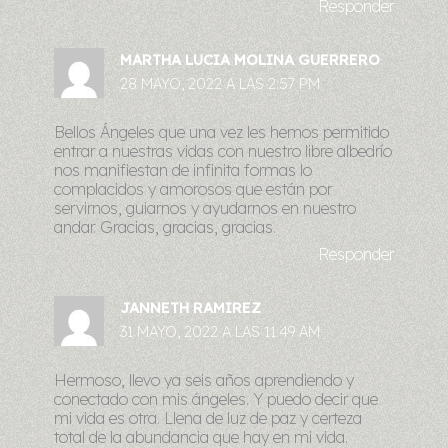
Responder
MARTHA LUCIA MOLINA GUERRERO
28 MAYO, 2022 A LAS 2:57 PM
Bellos Ángeles que una vez les hemos permitido
entrar a nuestras vidas con nuestro libre albedrío
nos manifiestan de infinita formas lo
complacidos y amorosos que están por
servirnos, guiarnos y ayudarnos en nuestro
andar. Gracias, gracias, gracias.
Responder
JANNETH RAMIREZ
31 MAYO, 2022 A LAS 11:49 AM
Hermoso, llevo ya seis años aprendiendo y
conectado con mis ángeles. Y puedo decir que
mi vida es otra. Llena de luz de paz y certeza
total de la abundancia que hay en mi vida.