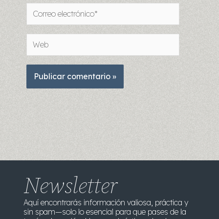
Correo
electrónico*
Web
Newsletter
Aquí encontrarás información valiosa, práctica y
sin spam—solo lo esencial para que pases de la