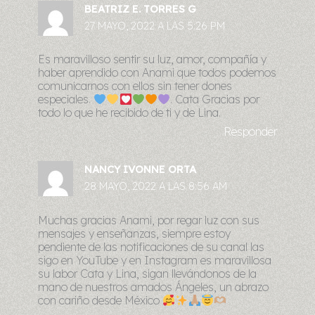
BEATRIZ E. TORRES G
27 MAYO, 2022 A LAS 5:26 PM
Es maravilloso sentir su luz, amor, compañía y
haber aprendido con Anami que todos podemos
comunicarnos con ellos sin tener dones
especiales.
. Cata Gracias por
todo lo que he recibido de ti y de Lina.
Responder
NANCY IVONNE ORTA
28 MAYO, 2022 A LAS 8:56 AM
Muchas gracias Anami, por regar luz con sus
mensajes y enseñanzas, siempre estoy
pendiente de las notificaciones de su canal las
sigo en YouTube y en Instagram es maravillosa
su labor Cata y Lina, sigan llevándonos de la
mano de nuestros amados Ángeles, un abrazo
con cariño desde México