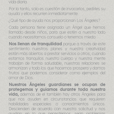
vida diaria.
Por lo tanto, solo es cuestión de invocarlos, pedirles su
ayuda y ellos recurren inmediatamente.
¿Qué tipo de ayuda nos proporcionan Los Ángeles?
Cada persona tiene asignado un Ángel que hemos
llamado desde niños, para que estén a nuestro lado
cuando necesitamos consuelo o tenemos miedo.
Nos llenan de tranquilidad
porque a través de este
sentimiento nuestros planes y nuestra creatividad
están más abiertos a prestar servicios a otros, cuando
estamos tranquilos nuestro cuerpo y nuestra mente
trabajan de forma saludable, nuestras relaciones se
armonizan y todo los que hacemos prospera y damos
frutos que podemos considerar como ejemplos del
amor de Dios.
Nuestros Ángeles guardianes se ocupan de
protegernos y guiarnos durante toda nuestra
vida,
además de el también hay otros Ángeles para
que nos ayuden en circunstancias que requieren
habilidades especiales o conocimientos únicos.
Descienden de acuerdo con nuestra solicitud y nos
auxilian en lo que necesitemos, sean problemas