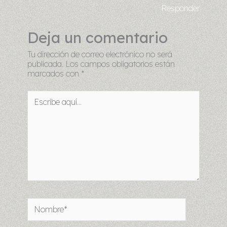
Responder
Deja un comentario
Tu dirección de correo electrónico no será
publicada.
Los campos obligatorios están
marcados con
*
Escribe
aquí...
Nombre*