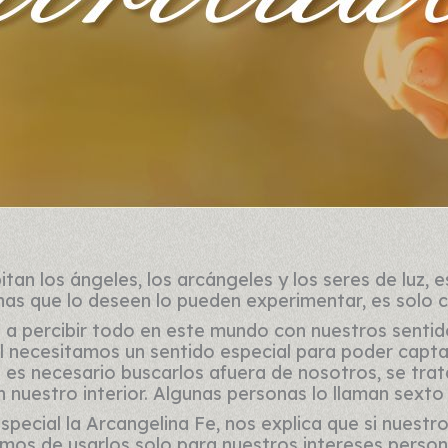
an los ángeles, los arcángeles y los seres de luz, e
nas que lo deseen lo pueden experimentar, es solo c
percibir todo en este mundo con nuestros sentido
al necesitamos un sentido especial para poder capta
s necesario buscarlos afuera de nosotros, se trata 
 nuestro interior. Algunas personas lo llaman sexto
special la Arcangelina Fe, nos explica que si nuestro
mos de usarlos solo para nuestros intereses perso