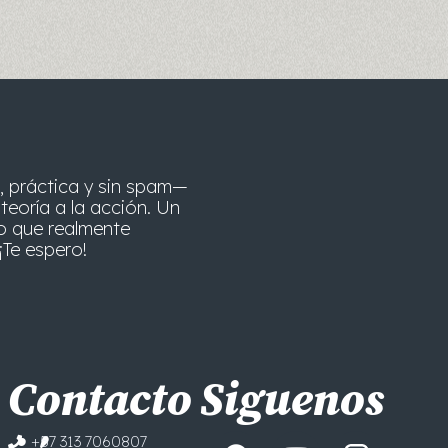
, práctica y sin spam—
teoría a la acción. Un
o que realmente
¡Te espero!
Contacto
Siguenos
F
Y
+57 313 7060807