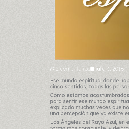
2 comentarios
julio 3, 2018
Ese mundo espiritual donde habit
cinco sentidos, todas las perso
Como estamos acostumbrados a 
para sentir ese mundo espiritu
explicado muchas veces que no e
una percepción que ya existe en
Los Ángeles del Rayo Azul, en e
forma más consciente, y dejára