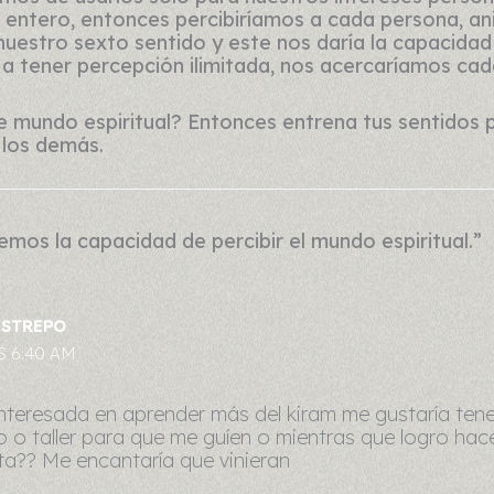
o entero, entonces percibiríamos a cada persona, an
nuestro sexto sentido y este nos daría la capacidad 
 a tener percepción ilimitada, nos acercaríamos c
se mundo espiritual? Entonces entrena tus sentidos 
 los demás.
mos la capacidad de percibir el mundo espiritual.”
ESTREPO
S 6:40 AM
nteresada en aprender más del kiram me gustaría tene
o o taller para que me guíen o mientras que logro hac
a?? Me encantaría que vinieran