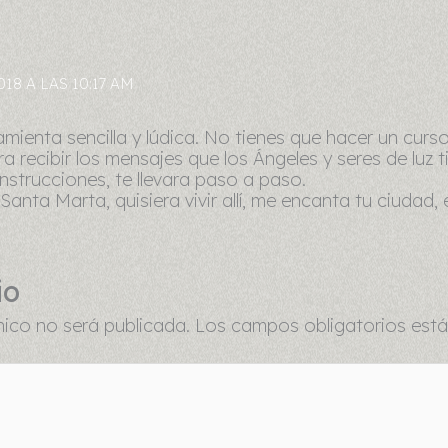
18 A LAS 10:17 AM
amienta sencilla y lúdica. No tienes que hacer un curso
 recibir los mensajes que los Ángeles y seres de luz ti
nstrucciones, te llevara paso a paso.
 Santa Marta, quisiera vivir allí, me encanta tu ciudad,
io
nico no será publicada.
Los campos obligatorios es