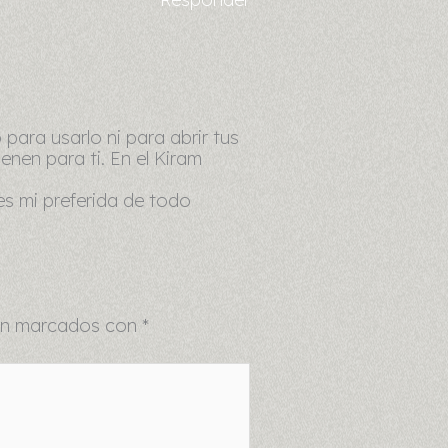
 para usarlo ni para abrir tus
enen para ti. En el Kiram
 es mi preferida de todo
tán marcados con
*