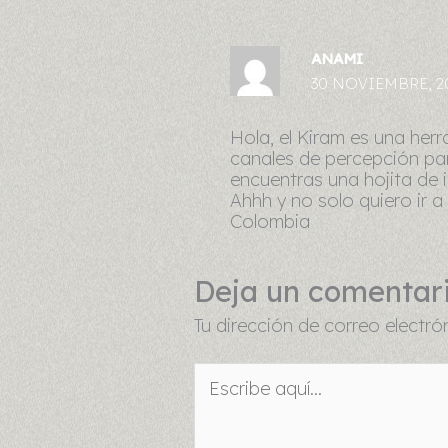
ANAMI
30 NOVIEMBRE, 20
Hola, el Kiram es una herr
canales de percepción para
encuentras una hojita de i
Ahhh y no solo quiero ir a
Colombia
Deja un comentar
Tu dirección de correo electró
Escribe
aquí...