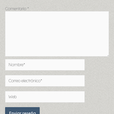
Comentario
*
Nombre*
Correo
electrónico*
Web