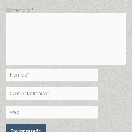
Comentario
*
Nombre*
Correo
electrónico*
Web