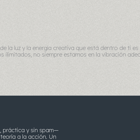
de la luz y la energía creativa que está dentro de ti 
os ilimitados, no siempre estamos en la vibración ade
, práctica y sin spam—
teoría a la acción. Un