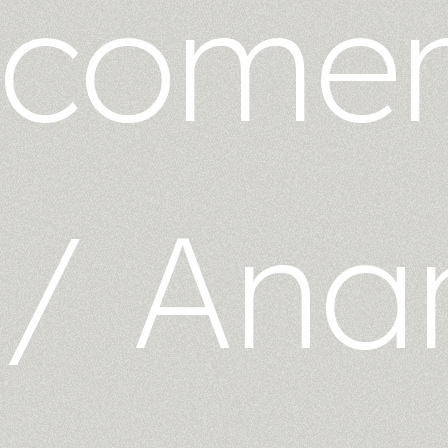
comen
/
Ana