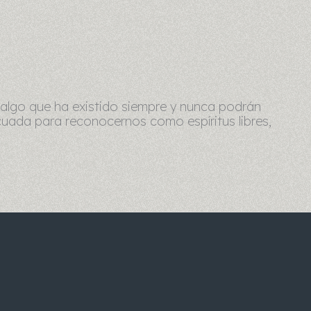
es algo que ha existido siempre y nunca podrán
cuada para reconocernos como espíritus libres,