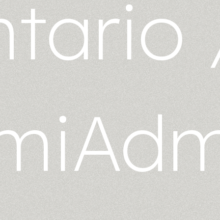
tario
miAdm