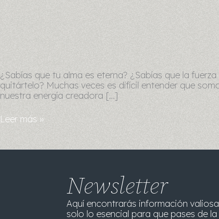
¿Sabías que tu alma es eterna? ¿Sabías que la fuerza 
quitártelo? Muchas veces es difícil entender que som
nuestra energía creadora […]
Leer más »
Newsletter
Aquí encontrarás información valiosa
solo lo esencial para que pases de la 