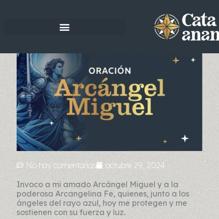
Ir
al
contenido
No hay comentarios
octubre 29, 2024
Invoco a mi amado Arcángel Miguel y a la
poderosa Arcangelina Fe, quienes, junto a los
ángeles del rayo azul, hoy me protegen y me
sostienen con su fuerza y ​​luz.