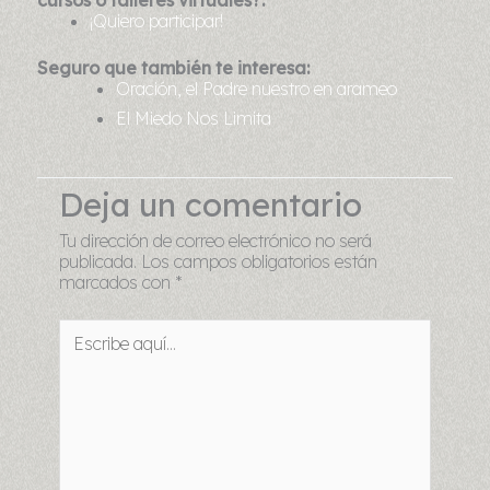
¡Quiero participar!
Seguro que también te interesa:
Oración, el Padre nuestro en arameo
El Miedo Nos Limita
Deja un comentario
Tu dirección de correo electrónico no será
publicada.
Los campos obligatorios están
marcados con
*
Escribe
aquí...