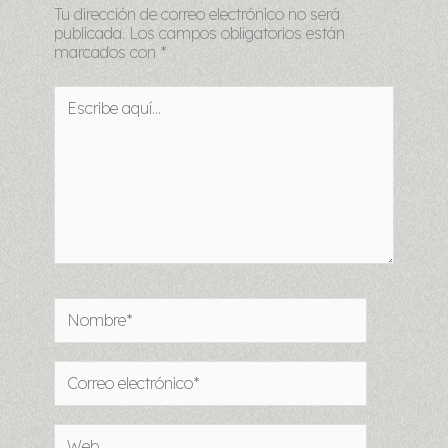
Tu dirección de correo electrónico no será
publicada.
Los campos obligatorios están
marcados con
*
Escribe
aquí...
Nombre*
Correo
electrónico*
Web