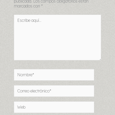
publicada.
Los campos obligatorios están
marcados con
*
Escribe
aquí...
Nombre*
Correo
electrónico*
Web