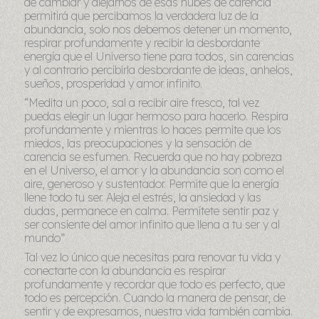
de cambiar y alejarnos de esas nubes de carencia
permitirá que percibamos la verdadera luz de la
abundancia, solo nos debemos detener un momento,
respirar profundamente y recibir la desbordante
energía que el Universo tiene para todos, sin carencias
y al contrario percibirla desbordante de ideas, anhelos,
sueños, prosperidad y amor infinito.
“Medita un poco, sal a recibir aire fresco, tal vez
puedas elegir un lugar hermoso para hacerlo. Respira
profundamente y mientras lo haces permite que los
miedos, las preocupaciones y la sensación de
carencia se esfumen. Recuerda que no hay pobreza
en el Universo, el amor y la abundancia son como el
aire, generoso y sustentador. Permite que la energía
llene todo tu ser. Aleja el estrés, la ansiedad y las
dudas, permanece en calma. Permítete sentir paz y
ser consiente del amor infinito que llena a tu ser y al
mundo”
Tal vez lo único que necesitas para renovar tu vida y
conectarte con la abundancia es respirar
profundamente y recordar que todo es perfecto, que
todo es percepción. Cuando la manera de pensar, de
sentir y de expresarnos, nuestra vida también cambia.