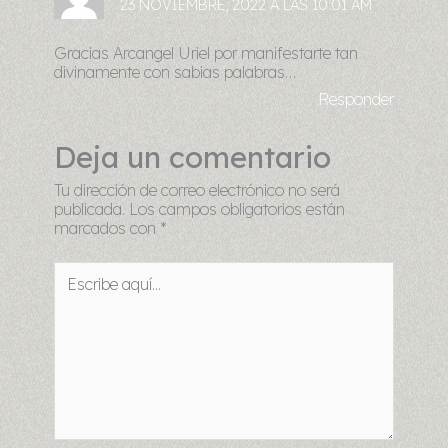
23 NOVIEMBRE, 2022 A LAS 10:01 AM
Gracias Arcangel Uriel por manifestarte tan
divinamente con sabias palabras…
Responder
Deja un comentario
Tu dirección de correo electrónico no será
publicada.
Los campos obligatorios están
marcados con
*
Escribe
aquí...