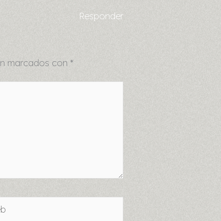
Responder
tán marcados con
*