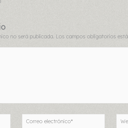
)
io
nico no será publicada.
Los campos obligatorios es
Correo
Web
electrónico*