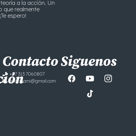
teoría a la acción. Un
o que realmente
¡Te espero!
Contacto
Siguenos
F
Y
ción
+57 313 7060807
a
o
holaanami@gmail.com
c
u
e
t
b
u
o
b
o
e
k