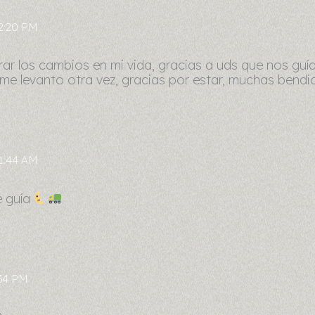
2:20 PM
rar los cambios en mi vida, gracias a uds que nos guía
 me levanto otra vez, gracias por estar, muchas bendi
1:44 AM
 guía
:34 PM