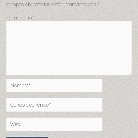
campos obligatorios están marcados con
*
Comentario
*
Nombre*
Correo
electrónico*
Web