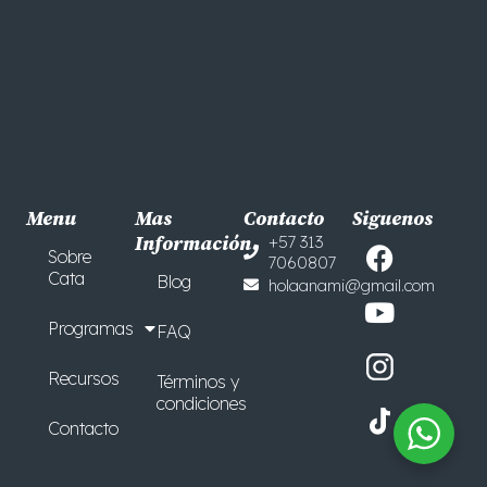
Menu
Mas
Contacto
Siguenos
F
Y
Información
+57 313
Sobre
7060807
a
o
Cata
Blog
holaanami@gmail.com
c
u
e
t
Programas
FAQ
b
u
o
b
Recursos
Términos y
o
e
condiciones
Contacto
k