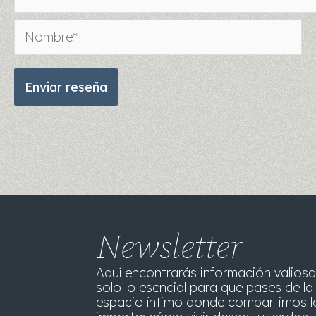
Nombre*
Newsletter
Aquí encontrarás información valiosa
solo lo esencial para que pases de la 
espacio íntimo donde compartimos l