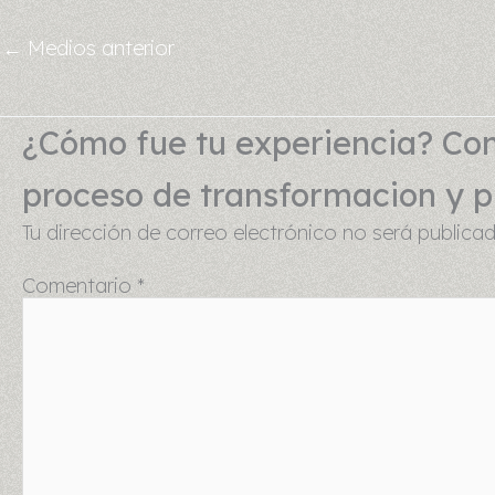
←
Medios anterior
¿Cómo fue tu experiencia? Com
proceso de transformacion y pu
Tu dirección de correo electrónico no será publicad
Comentario
*