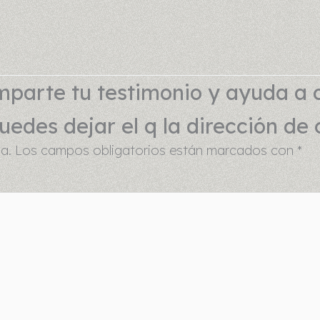
parte tu testimonio y ayuda a 
edes dejar el q la dirección de 
a.
Los campos obligatorios están marcados con
*