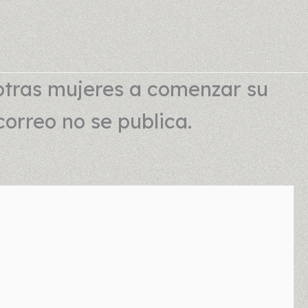
otras mujeres a comenzar su
correo no se publica.