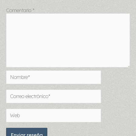
Comentario
*
Nombre*
Correo
electrónico*
Web