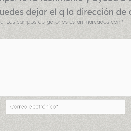
edes dejar el q la dirección de 
a.
Los campos obligatorios están marcados con
*
Correo
electrónico*