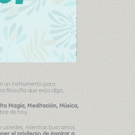
en un instrumento para
a filosofía que exija algo,
lta Magia, Meditación, Música,
bre de hoy.
on ustedes, mientras buscamos
er el privilegio de inspirar a