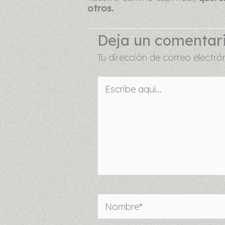
otros.
Deja un comentar
Tu dirección de correo electró
Escribe
aquí...
Nombre*