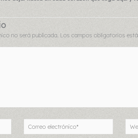
io
nico no será publicada.
Los campos obligatorios es
Correo
Web
electrónico*