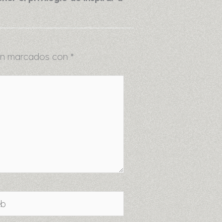
tán marcados con
*