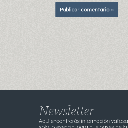
Newsletter
Aquí encontrarás información valiosa
solo lo esencial para que pases de la 