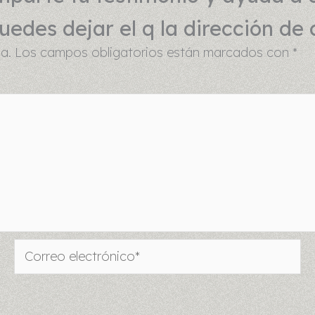
edes dejar el q la dirección de 
a.
Los campos obligatorios están marcados con
*
Correo
electrónico*