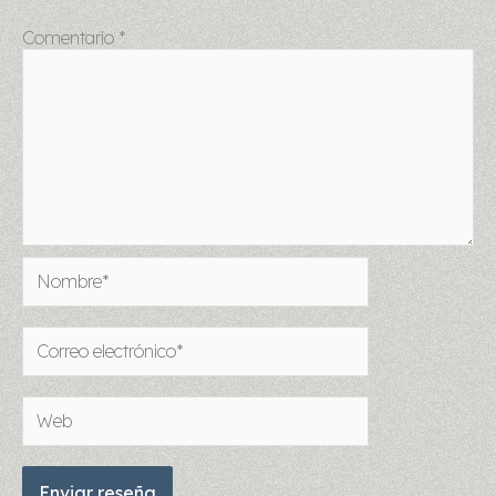
Comentario
*
Nombre*
Correo
electrónico*
Web