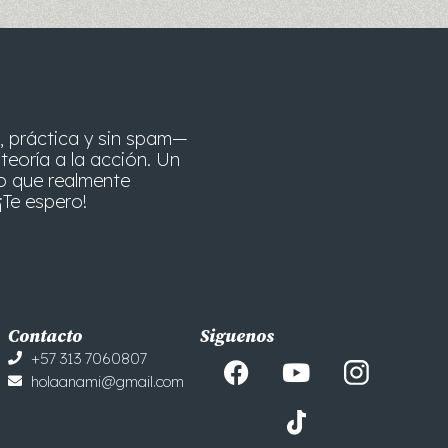
, práctica y sin spam—
teoría a la acción. Un
o que realmente
¡Te espero!
Contacto
Siguenos
F
Y
+57 313 7060807
a
o
holaanami@gmail.com
c
u
e
t