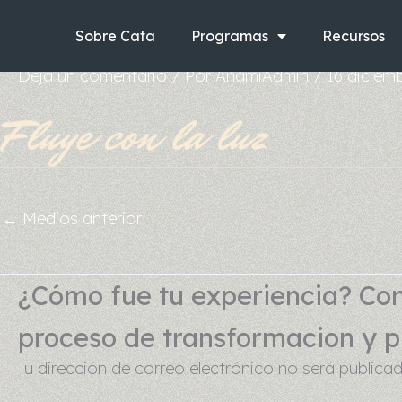
Ir
al
Sobre Cata
Programas
Recursos
contenido
Deja un comentario
/ Por
AnamiAdmin
/
16 diciem
←
Medios anterior
¿Cómo fue tu experiencia? Com
proceso de transformacion y pu
Tu dirección de correo electrónico no será publicad