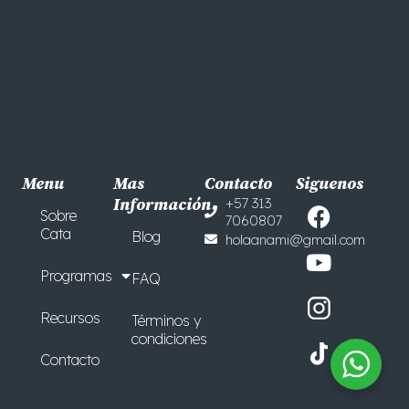
Menu
Mas
Contacto
Siguenos
F
Y
Información
+57 313
Sobre
7060807
a
o
Cata
Blog
holaanami@gmail.com
c
u
e
t
Programas
FAQ
b
u
o
b
Recursos
Términos y
o
e
condiciones
Contacto
k