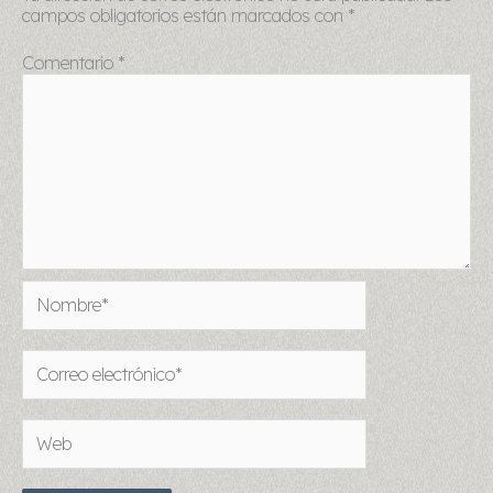
campos obligatorios están marcados con
*
Comentario
*
Nombre*
Correo
electrónico*
Web