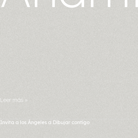
Leer más »
Invita
Invita a los Ángeles a Dibujar contigo
a
los