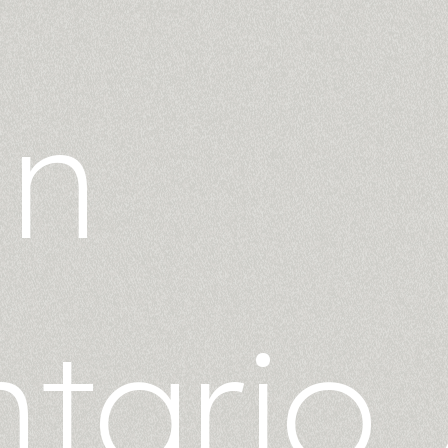
un
tario