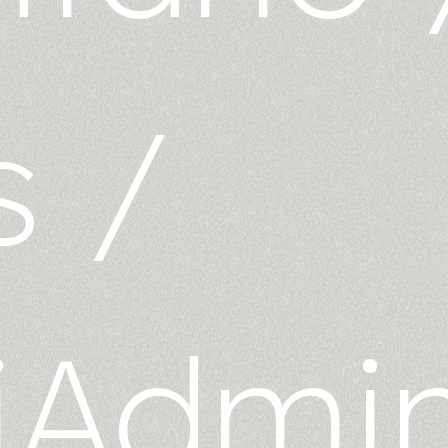
s
/
iAdmi