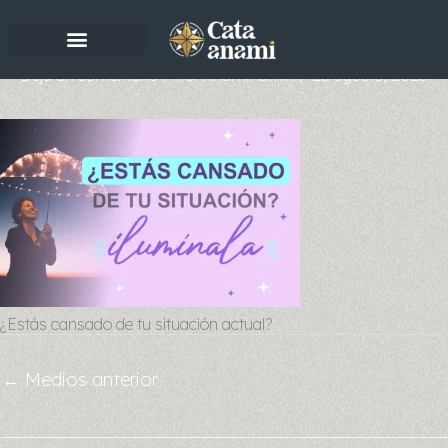
Ir
al
contenido
Deja un comentario
/ Por
AnamiAdmin
/
25 agosto, 2023
¿Estás cansado de tu situación actual?
←
Medios anterior