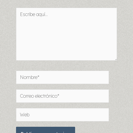
Escribe
aquí...
Nombre*
Correo
electrónico*
Web