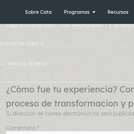
Ir
al
Sobre Cata
Programas
Recursos
contenido
Deja un comentario
/ Por
AnamiAdmin
/
5 diciemb
memorias clase 2
←
Medios anterior
¿Cómo fue tu experiencia? Com
proceso de transformacion y pu
Tu dirección de correo electrónico no será publicad
Comentario
*