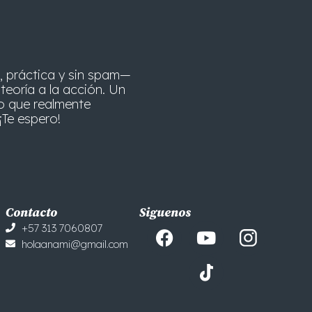
, práctica y sin spam—
teoría a la acción. Un
o que realmente
¡Te espero!
Contacto
Siguenos
F
Y
+57 313 7060807
a
o
holaanami@gmail.com
c
u
e
t
b
u