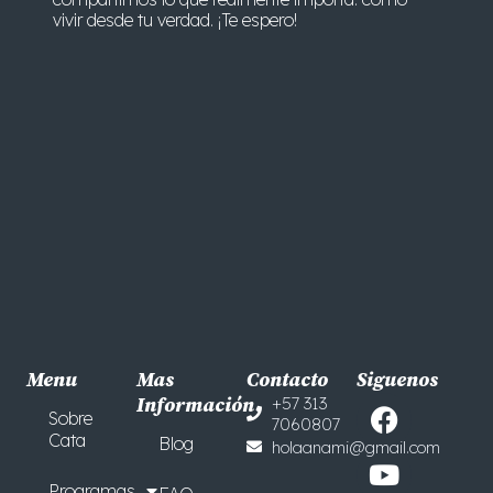
vivir desde tu verdad. ¡Te espero!
Menu
Mas
Contacto
Siguenos
F
Y
Información
+57 313
Sobre
7060807
a
o
Cata
Blog
holaanami@gmail.com
c
u
e
t
Programas