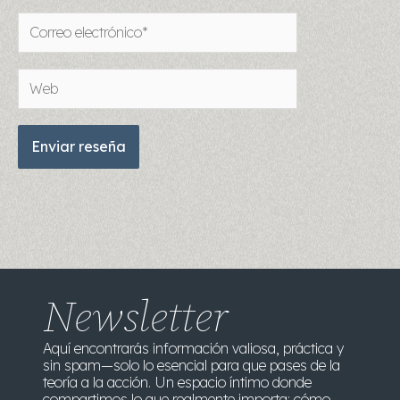
Correo
electrónico*
Web
Newsletter
Aquí encontrarás información valiosa, práctica y
sin spam—solo lo esencial para que pases de la
teoría a la acción. Un espacio íntimo donde
compartimos lo que realmente importa: cómo