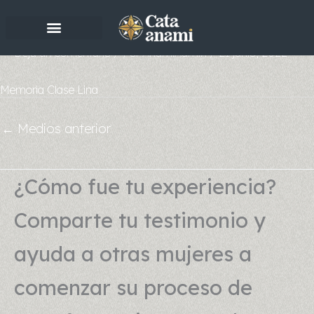
Ir
al
contenido
Deja un comentario
/ Por
AnamiAdmin
/
21 junio, 2022
Memoria Clase Lina
←
Medios anterior
¿Cómo fue tu experiencia?
Comparte tu testimonio y
ayuda a otras mujeres a
comenzar su proceso de