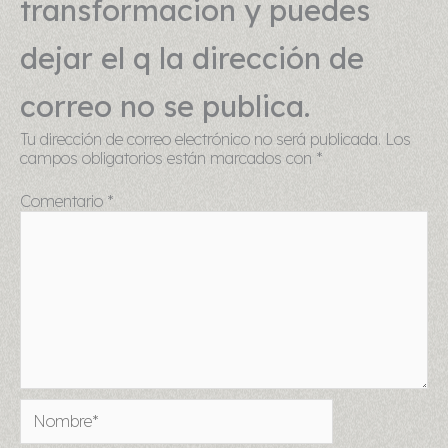
transformacion y puedes
dejar el q la dirección de
correo no se publica.
Tu dirección de correo electrónico no será publicada.
Los
campos obligatorios están marcados con
*
Comentario
*
Nombre*