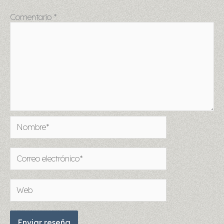
Comentario
*
Nombre*
Correo
electrónico*
Web