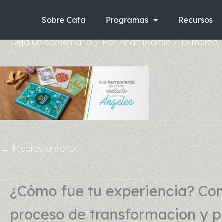
Ir
al
Sobre Cata
Programas
Recursos
contenido
Deja un comentario
/ Por
AnamiAdmin
/
15 marzo,
←
Medios anterior
¿Cómo fue tu experiencia? Com
proceso de transformacion y pu