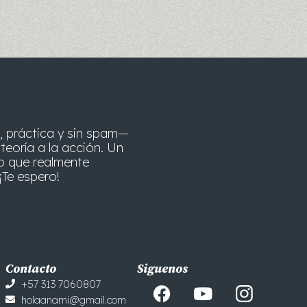
, práctica y sin spam—
teoría a la acción. Un
o que realmente
¡Te espero!
Contacto
Siguenos
F
Y
+57 313 7060807
a
o
holaanami@gmail.com