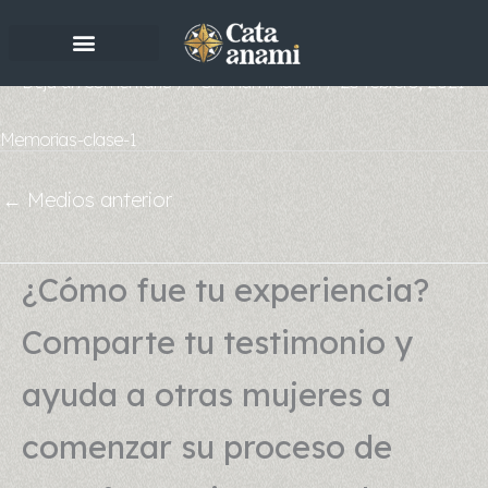
Ir
al
contenido
Deja un comentario
/ Por
AnamiAdmin
/
23 febrero, 2021
Memorias-clase-1
←
Medios anterior
¿Cómo fue tu experiencia?
Comparte tu testimonio y
ayuda a otras mujeres a
comenzar su proceso de