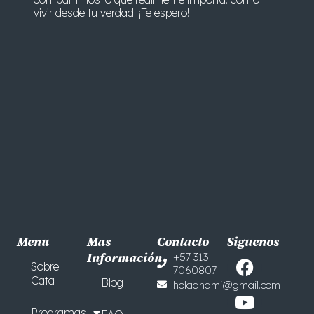
vivir desde tu verdad. ¡Te espero!
Menu
Mas
Contacto
Siguenos
F
Y
Información
+57 313
Sobre
7060807
a
o
Cata
Blog
holaanami@gmail.com
c
u
e
t
Programas