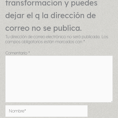
transformacion y puedes
dejar el q la dirección de
correo no se publica.
Tu dirección de correo electrónico no será publicada.
Los
campos obligatorios están marcados con
*
Comentario
*
Nombre*