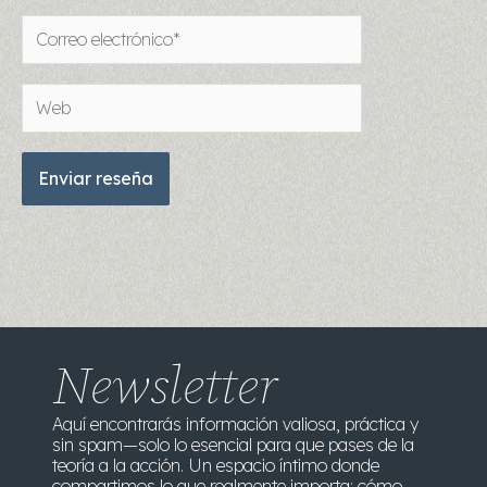
Correo
electrónico*
Web
Newsletter
Aquí encontrarás información valiosa, práctica y
sin spam—solo lo esencial para que pases de la
teoría a la acción. Un espacio íntimo donde
compartimos lo que realmente importa: cómo