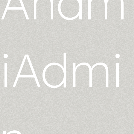
Anam
iAdmi