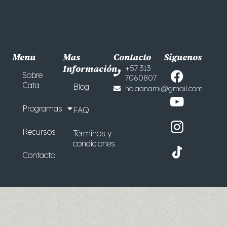
Menu
Mas
Contacto
Siguenos
F
Y
Información
+57 313
Sobre
7060807
a
o
Cata
Blog
holaanami@gmail.com
c
u
e
t
Programas
FAQ
b
u
o
b
Recursos
Términos y
o
e
condiciones
Contacto
k