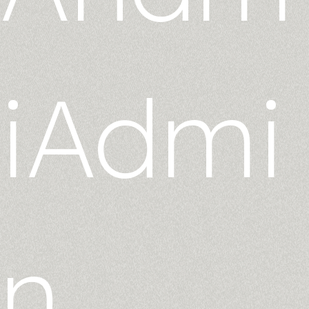
iAdmi
n