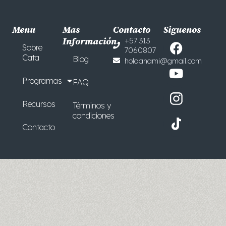
Menu
Mas
Contacto
Siguenos
F
Y
Información
+57 313
Sobre
7060807
a
o
Cata
Blog
holaanami@gmail.com
c
u
e
t
Programas
FAQ
b
u
o
b
Recursos
Términos y
o
e
condiciones
Contacto
k