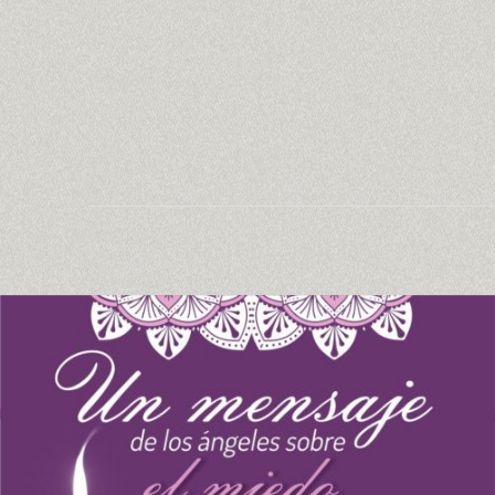
Un
mensaje
de
los
ángeles,
sobre
el
miedo.