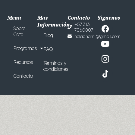
Menu
Mas
Contacto
Siguenos
F
Y
Información
+57 313
Sobre
7060807
a
o
Cata
Blog
holaanami@gmail.com
c
u
e
t
Programas
FAQ
b
u
o
b
Recursos
Términos y
o
e
condiciones
Contacto
k