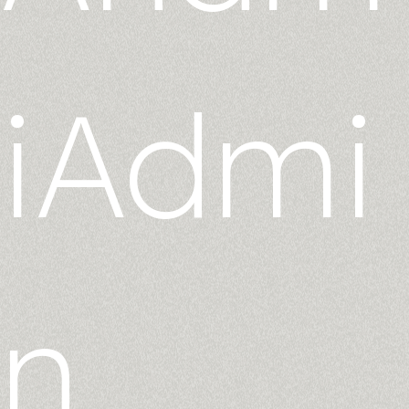
iAdmi
n