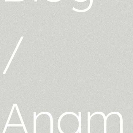
/
Anam