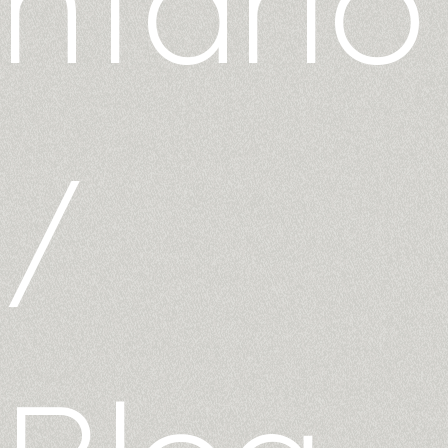
ntario
/