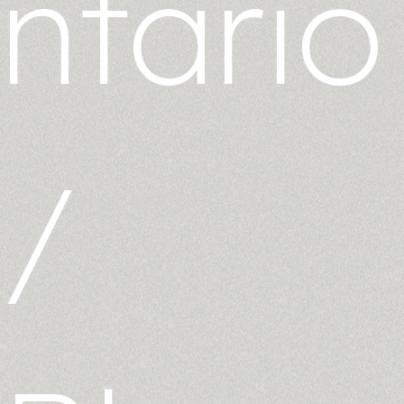
ntario
/