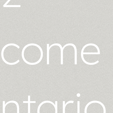
come
ntario