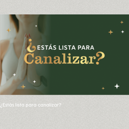
¿Estás
lista
para
canalizar?
¿Estás lista para canalizar?