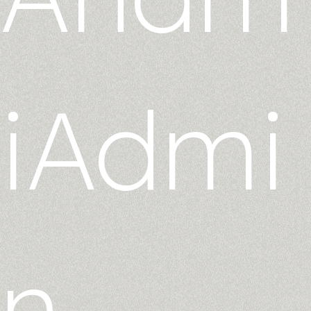
iAdmi
n