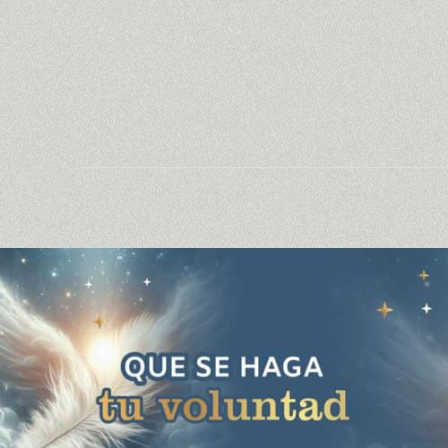
Que
se
haga
tu
voluntad