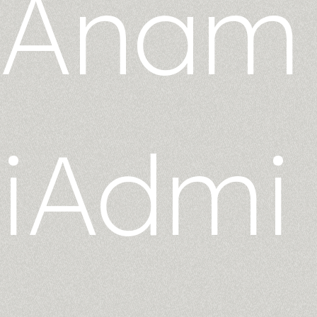
Anam
iAdmi