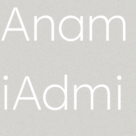
Anam
iAdmi