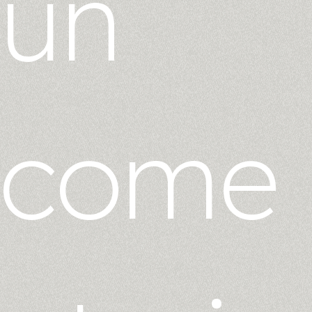
un
come