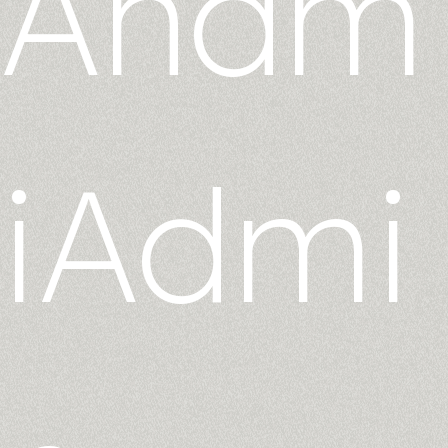
Anam
iAdmi