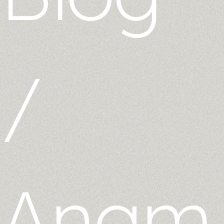
/
Anam