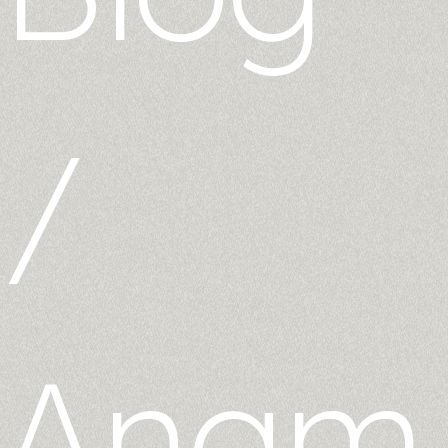
/
Anam