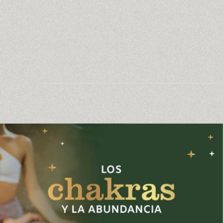
¿Qué
Tienen
que
Ver
los
Chakras
con
la
Abundancia?