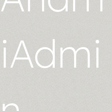
iAdmi
n