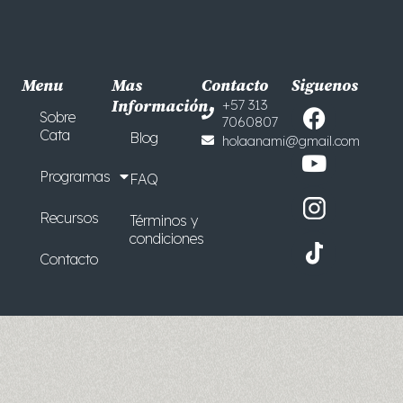
Menu
Mas
Contacto
Siguenos
F
Y
Información
+57 313
Sobre
7060807
a
o
Cata
Blog
holaanami@gmail.com
c
u
e
t
Programas
FAQ
b
u
o
b
Recursos
Términos y
o
e
condiciones
Contacto
k