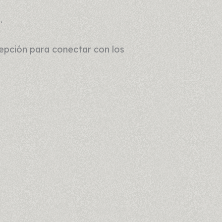
.
cepción para conectar con los
__________